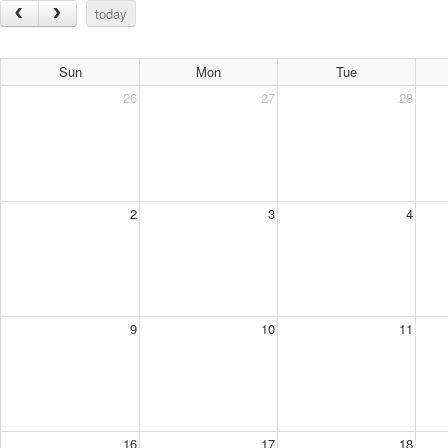
today
Sun
Mon
Tue
26
27
28
2
3
4
9
10
11
16
17
18